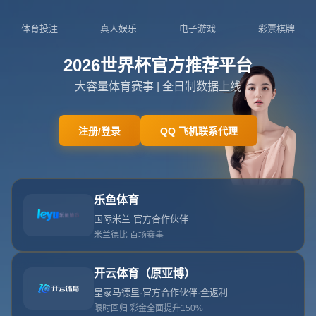
0411-9591144
admin@zhcn-hans-xksport.com