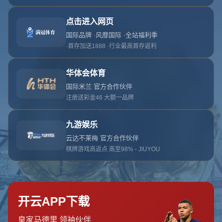
首页
关于星空体育app
服务
单独服务
新闻中心
星空体育app的团队
联系星空体育app
页面未找到