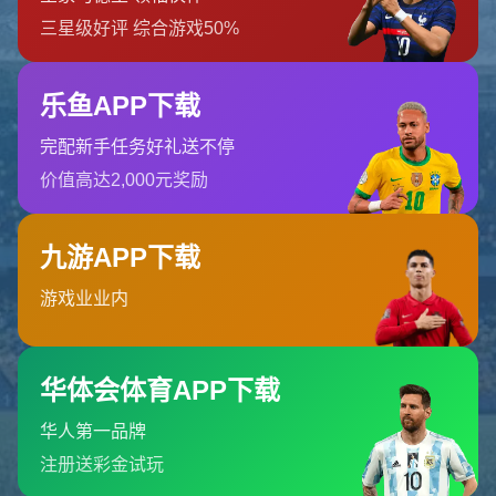
首页
404 Error
糟糕！找不到该页面
糟糕！找不到该页面
返回首页
订阅新闻通讯
随时了解我们的最新动态！订阅我们的时事通讯即可收到独家内
容和特别优惠。
订阅我们的服务