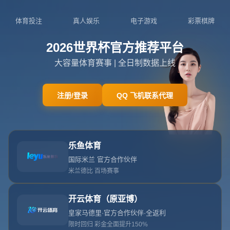
0411-9591144
admin@zhcn-hans-xksport.com