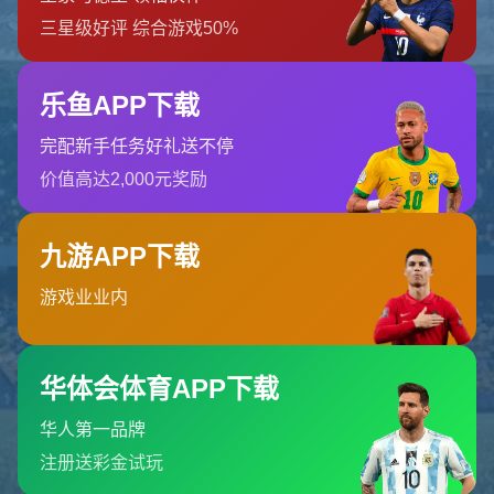
首页
404 Error
糟糕！找不到该页面
糟糕！找不到该页面
返回首页
订阅新闻通讯
随时了解我们的最新动态！订阅我们的时事通讯即可收到独家内
容和特别优惠。
订阅我们的服务