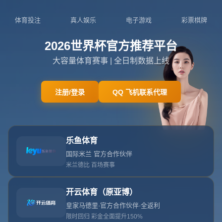
0411-9591144
admin@zhcn-hans-xksport.com