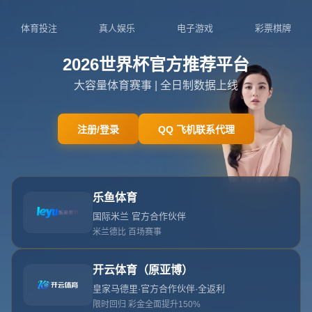
0411-9591144
admin@zhcn-hans-xksport.com