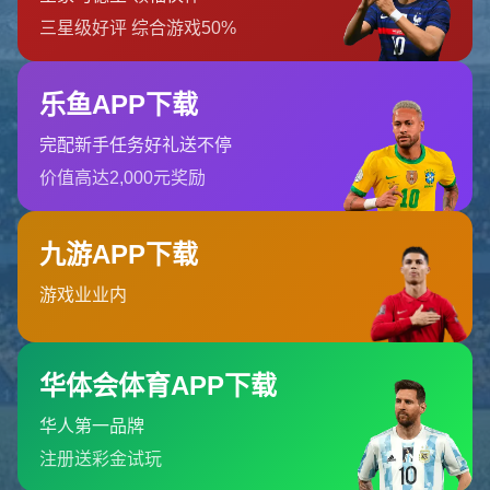
首页
404 Error
糟糕！找不到该页面
糟糕！找不到该页面
返回首页
订阅新闻通讯
随时了解我们的最新动态！订阅我们的时事通讯即可收到独家内
容和特别优惠。
订阅我们的服务