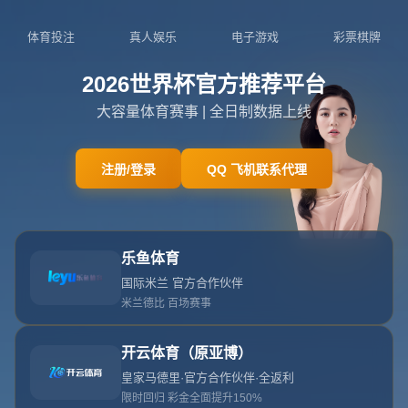
0411-9591144
admin@zhcn-hans-xksport.com