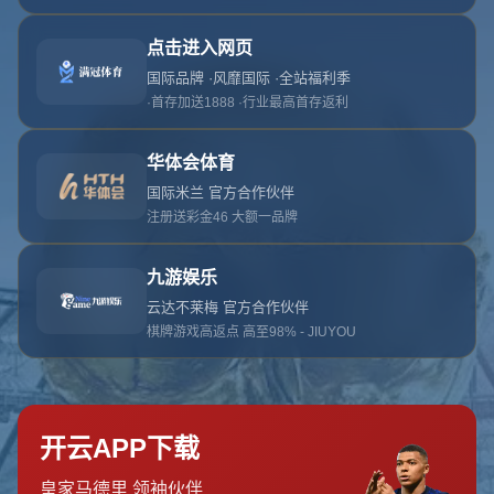
首页
关于星空体育app
服务
单独服务
新闻中心
星空体育app的团队
联系星空体育app
页面未找到