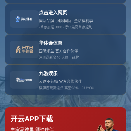
首页
关于星空体育app
服务
单独服务
新闻中心
星空体育app的团队
联系星空体育app
页面未找到