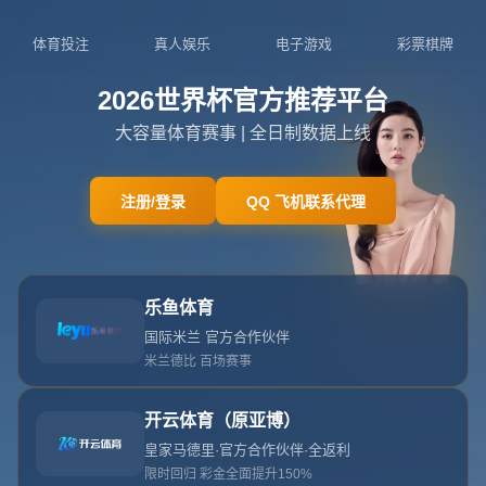
0411-9591144
admin@zhcn-hans-xksport.com