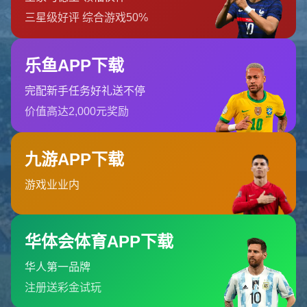
首页
404 Error
糟糕！找不到该页面
糟糕！找不到该页面
返回首页
订阅新闻通讯
随时了解我们的最新动态！订阅我们的时事通讯即可收到独家内
容和特别优惠。
订阅我们的服务