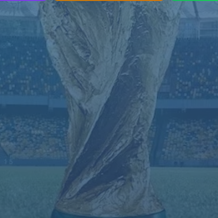
容和特别优惠。