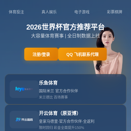
0411-9591144
admin@zhcn-hans-xksport.com