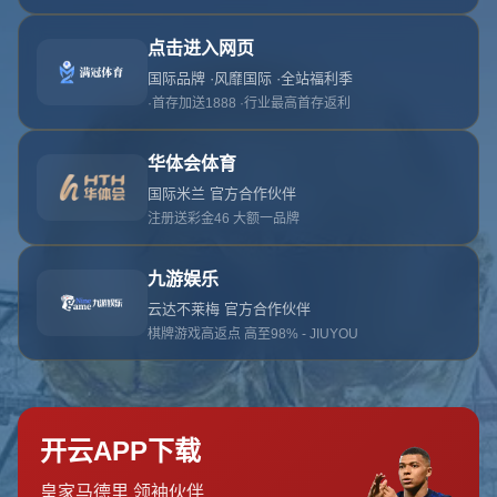
首页
关于星空体育app
服务
单独服务
新闻中心
星空体育app的团队
联系星空体育app
页面未找到