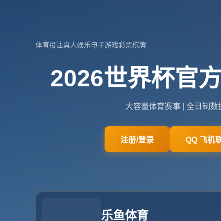
0411-9591144
admin@zhcn-hans-xksport.com