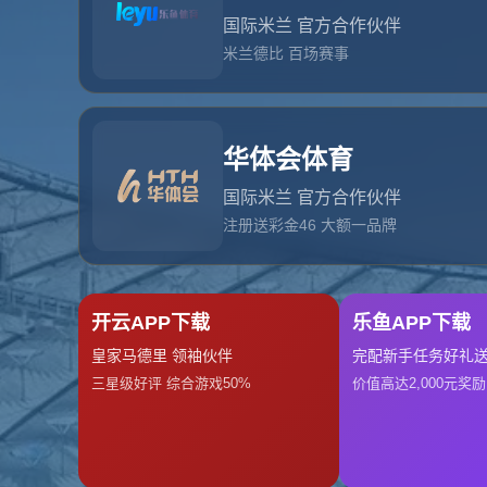
首页
关于星空体育app
服务
单独服务
新闻中心
星空体育app的团队
联系星空体育app
页面未找到