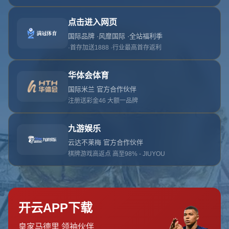
首页
关于星空体育app
服务
单独服务
新闻中心
星空体育app的团队
联系星空体育app
页面未找到