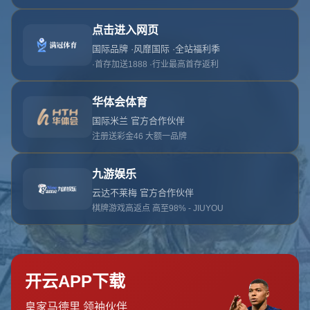
首页
关于星空体育app
服务
单独服务
新闻中心
星空体育app的团队
联系星空体育app
页面未找到