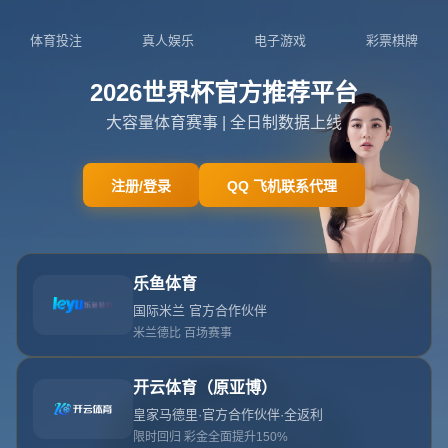
0411-9591144
admin@zhcn-hans-xksport.com
首页
关于星空体育app
服务
单独服务
新闻中心
星空体育app的团队
联系星空体育app
页面未找到
首页